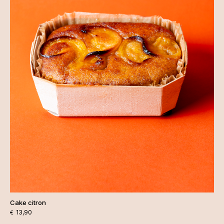
Cake citron
13,90
€